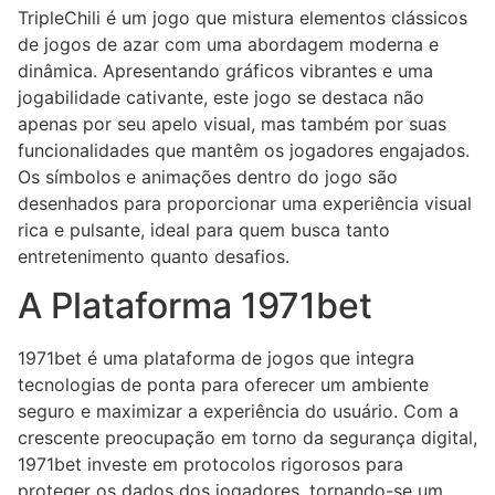
TripleChili é um jogo que mistura elementos clássicos
de jogos de azar com uma abordagem moderna e
dinâmica. Apresentando gráficos vibrantes e uma
jogabilidade cativante, este jogo se destaca não
apenas por seu apelo visual, mas também por suas
funcionalidades que mantêm os jogadores engajados.
Os símbolos e animações dentro do jogo são
desenhados para proporcionar uma experiência visual
rica e pulsante, ideal para quem busca tanto
entretenimento quanto desafios.
A Plataforma 1971bet
1971bet é uma plataforma de jogos que integra
tecnologias de ponta para oferecer um ambiente
seguro e maximizar a experiência do usuário. Com a
crescente preocupação em torno da segurança digital,
1971bet investe em protocolos rigorosos para
proteger os dados dos jogadores, tornando-se um