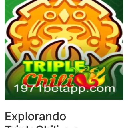
Explorando