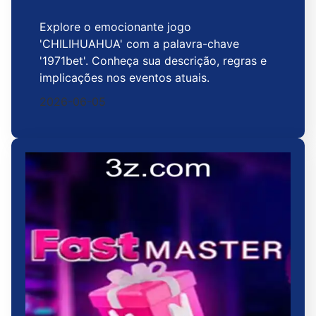
Explore o emocionante jogo
'CHILIHUAHUA' com a palavra-chave
'1971bet'. Conheça sua descrição, regras e
implicações nos eventos atuais.
2026-06-05