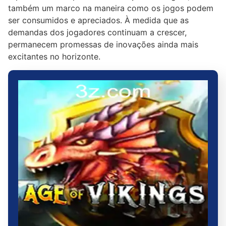
também um marco na maneira como os jogos podem
ser consumidos e apreciados. À medida que as
demandas dos jogadores continuam a crescer,
permanecem promessas de inovações ainda mais
excitantes no horizonte.