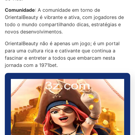
Comunidade
: A comunidade em torno de
OrientalBeauty é vibrante e ativa, com jogadores de
todo o mundo compartilhando dicas, estratégias e
novos desenvolvimentos.
OrientalBeauty não é apenas um jogo; é um portal
para uma cultura rica e cativante que continua a
fascinar e entreter a todos que embarcam nesta
jornada com a 1971bet.