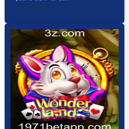
2026-05-15