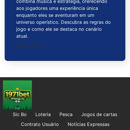
combina música e estratégia, oferecendo
aos jogadores uma experiência única
enquanto eles se aventuram em um
universo operístico. Descubra as regras do
jogo e como ele se destaca no cenário
atual.
2026-03-21
Sic Bo
Loteria
Pesca
Jogos de cartas
Contrato Usuário
Notícias Expressas