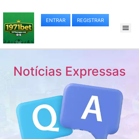
ENTRAR
REGISTRAR
Notícias Expressas