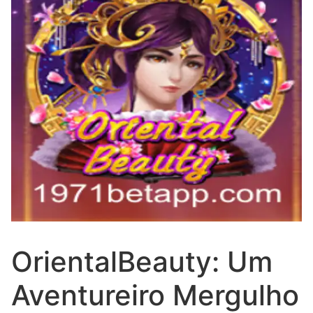
OrientalBeauty: Um
Aventureiro Mergulho