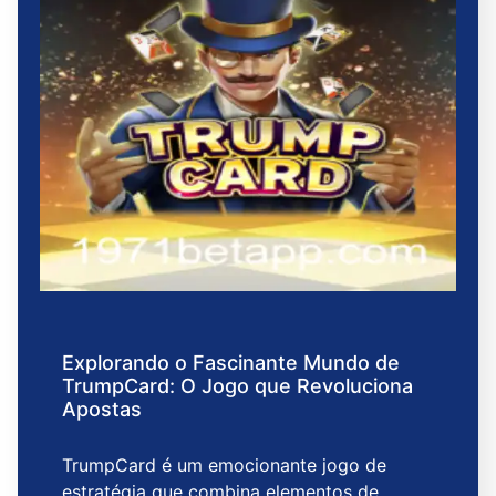
Explorando o Fascinante Mundo de
TrumpCard: O Jogo que Revoluciona
Apostas
TrumpCard é um emocionante jogo de
estratégia que combina elementos de