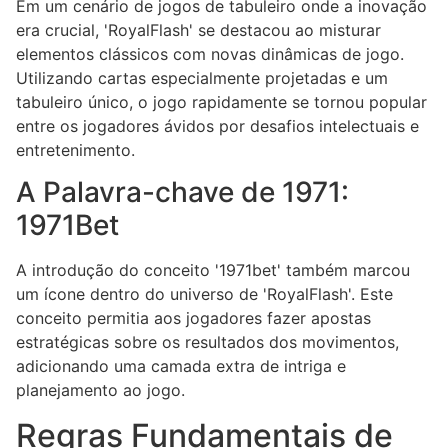
Em um cenário de jogos de tabuleiro onde a inovação
era crucial, 'RoyalFlash' se destacou ao misturar
elementos clássicos com novas dinâmicas de jogo.
Utilizando cartas especialmente projetadas e um
tabuleiro único, o jogo rapidamente se tornou popular
entre os jogadores ávidos por desafios intelectuais e
entretenimento.
A Palavra-chave de 1971:
1971Bet
A introdução do conceito '1971bet' também marcou
um ícone dentro do universo de 'RoyalFlash'. Este
conceito permitia aos jogadores fazer apostas
estratégicas sobre os resultados dos movimentos,
adicionando uma camada extra de intriga e
planejamento ao jogo.
Regras Fundamentais de