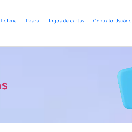
Loteria
Pesca
Jogos de cartas
Contrato Usuário
as