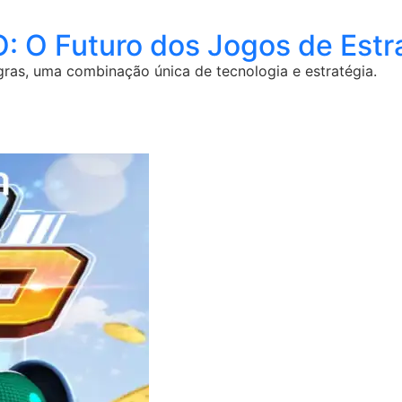
 O Futuro dos Jogos de Estr
ras, uma combinação única de tecnologia e estratégia.