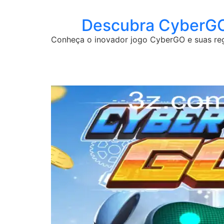
Descubra CyberGO:
Conheça o inovador jogo CyberGO e suas reg