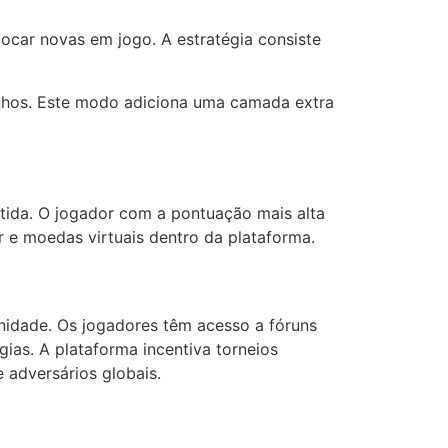
ocar novas em jogo. A estratégia consiste
anhos. Este modo adiciona uma camada extra
rtida. O jogador com a pontuação mais alta
r e moedas virtuais dentro da plataforma.
nidade. Os jogadores têm acesso a fóruns
gias. A plataforma incentiva torneios
 adversários globais.