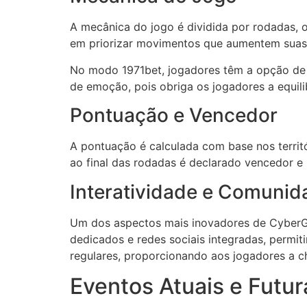
A mecânica do jogo é dividida por rodadas, 
em priorizar movimentos que aumentem suas ch
No modo 1971bet, jogadores têm a opção de 
de emoção, pois obriga os jogadores a equili
Pontuação e Vencedor
A pontuação é calculada com base nos territ
ao final das rodadas é declarado vencedor e 
Interatividade e Comunid
Um dos aspectos mais inovadores de CyberGO
dedicados e redes sociais integradas, permit
regulares, proporcionando aos jogadores a ch
Eventos Atuais e Futu