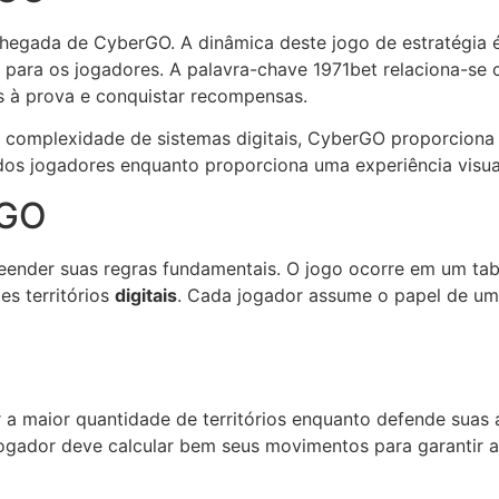
egada de CyberGO. A dinâmica deste jogo de estratégia é
as para os jogadores. A palavra-chave 1971bet relaciona-
s à prova e conquistar recompensas.
a complexidade de sistemas digitais, CyberGO proporciona u
dos jogadores enquanto proporciona uma experiência visu
rGO
eender suas regras fundamentais. O jogo ocorre em um tab
es territórios
digitais
. Cada jogador assume o papel de u
 a maior quantidade de territórios enquanto defende suas ár
 jogador deve calcular bem seus movimentos para garantir 