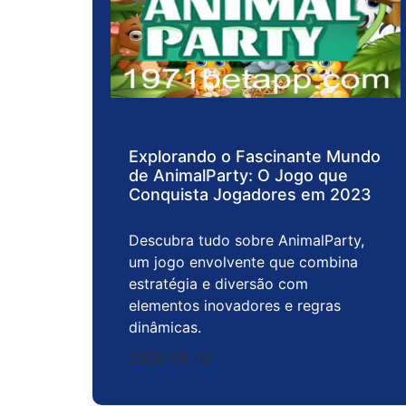
Explorando o Fascinante Mundo
de AnimalParty: O Jogo que
Conquista Jogadores em 2023
Descubra tudo sobre AnimalParty,
um jogo envolvente que combina
estratégia e diversão com
elementos inovadores e regras
dinâmicas.
2026-06-12