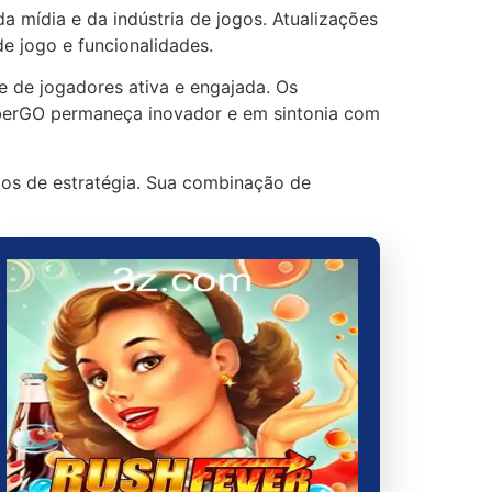
 mídia e da indústria de jogos. Atualizações
e jogo e funcionalidades.
 de jogadores ativa e engajada. Os
yberGO permaneça inovador e em sintonia com
os de estratégia. Sua combinação de