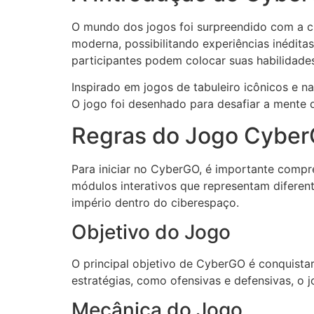
O mundo dos jogos foi surpreendido com a ch
moderna, possibilitando experiências inédit
participantes podem colocar suas habilidade
Inspirado em jogos de tabuleiro icônicos e n
O jogo foi desenhado para desafiar a mente 
Regras do Jogo Cybe
Para iniciar no CyberGO, é importante compr
módulos interativos que representam diferent
império dentro do ciberespaço.
Objetivo do Jogo
O principal objetivo de CyberGO é conquistar
estratégias, como ofensivas e defensivas, o
Mecânica do Jogo