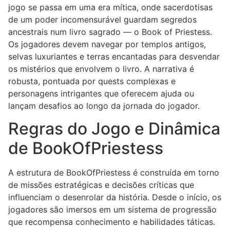
jogo se passa em uma era mítica, onde sacerdotisas
de um poder incomensurável guardam segredos
ancestrais num livro sagrado — o Book of Priestess.
Os jogadores devem navegar por templos antigos,
selvas luxuriantes e terras encantadas para desvendar
os mistérios que envolvem o livro. A narrativa é
robusta, pontuada por quests complexas e
personagens intrigantes que oferecem ajuda ou
lançam desafios ao longo da jornada do jogador.
Regras do Jogo e Dinâmica
de BookOfPriestess
A estrutura de BookOfPriestess é construída em torno
de missões estratégicas e decisões críticas que
influenciam o desenrolar da história. Desde o início, os
jogadores são imersos em um sistema de progressão
que recompensa conhecimento e habilidades táticas.