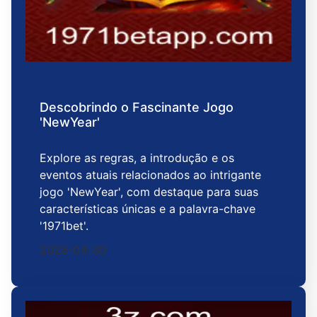
Descobrindo o Fascinante Jogo
'NewYear'
Explore as regras, a introdução e os
eventos atuais relacionados ao intrigante
jogo 'NewYear', com destaque para suas
características únicas e a palavra-chave
'1971bet'.
2026-04-30