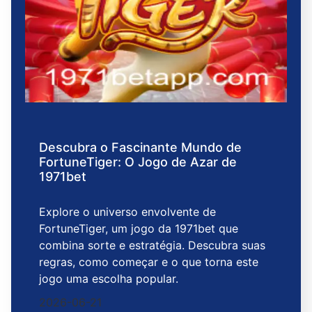
Descubra o Fascinante Mundo de
FortuneTiger: O Jogo de Azar de
1971bet
Explore o universo envolvente de
FortuneTiger, um jogo da 1971bet que
combina sorte e estratégia. Descubra suas
regras, como começar e o que torna este
jogo uma escolha popular.
2026-06-21