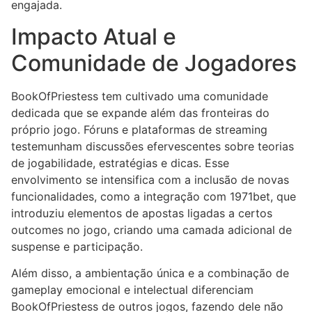
engajada.
Impacto Atual e
Comunidade de Jogadores
BookOfPriestess tem cultivado uma comunidade
dedicada que se expande além das fronteiras do
próprio jogo. Fóruns e plataformas de streaming
testemunham discussões efervescentes sobre teorias
de jogabilidade, estratégias e dicas. Esse
envolvimento se intensifica com a inclusão de novas
funcionalidades, como a integração com 1971bet, que
introduziu elementos de apostas ligadas a certos
outcomes no jogo, criando uma camada adicional de
suspense e participação.
Além disso, a ambientação única e a combinação de
gameplay emocional e intelectual diferenciam
BookOfPriestess de outros jogos, fazendo dele não