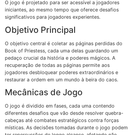
O jogo é projetado para ser acessível a jogadores
iniciantes, ao mesmo tempo que oferece desafios
significativos para jogadores experientes.
Objetivo Principal
O objetivo central é coletar as páginas perdidas do
Book of Priestess, cada uma delas guardando um
pedaço crucial da história e poderes mágicos. A
recuperação de todas as páginas permite aos
jogadores desbloquear poderes extraordinários e
restaurar a ordem em um mundo à beira do caos.
Mecânicas de Jogo
O jogo é dividido em fases, cada uma contendo
diferentes desafios que vão desde resolver quebra-
cabeças até combates estratégicos contra forças
místicas. As decisões tomadas durante o jogo podem
ter repercussões de longo alcance, afetando não