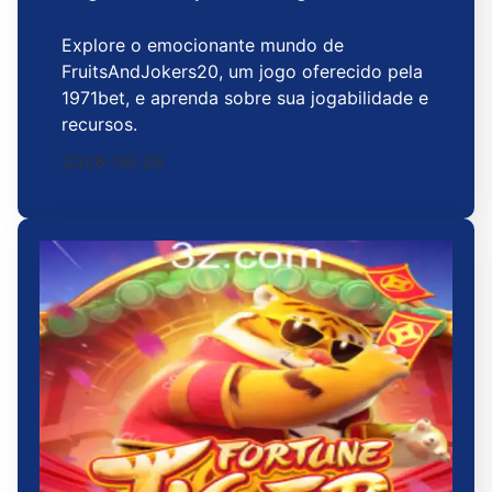
Explore o emocionante mundo de
FruitsAndJokers20, um jogo oferecido pela
1971bet, e aprenda sobre sua jogabilidade e
recursos.
2026-06-26