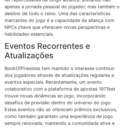
apenas a jornada pessoal do jogador, mas também o
destino de todo o reino. Uma das características
marcantes do jogo é a capacidade de aliança com
NPCs chave que oferecem novas perspectivas e
habilidades essenciais.
Eventos Recorrentes e
Atualizações
BookOfPriestess tem mantido o interesse contínuo
dos jogadores através de atualizações regulares e
eventos especiais. Recentemente, um evento
colaborativo com a plataforma de apostas 1971bet
trouxe novas dinâmicas ao jogo, incorporando
desafios de previsão dentro do universo do jogo.
Estes eventos não só oferecem prêmios exclusivos,
como também garantem uma experiência de jogo
sempre renovada, mantendo a comunidade ativa e