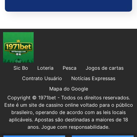
Sic Bo
Loteria
Pesca
Jogos de cartas
Contrato Usuário
Notícias Expressas
Mapa do Google
Copyright © 1971bet - Todos os direitos reservados.
Este é um site de cassino online voltado para o público
brasileiro, operando de acordo com as leis locais
aplicáveis. Apostas são destinadas a maiores de 18
anos. Jogue com responsabilidade.