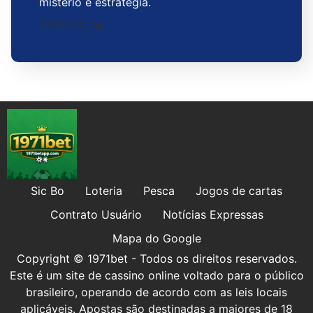
mistério e estratégia.
2026-07-06
Sic Bo
Loteria
Pesca
Jogos de cartas
Contrato Usuário
Notícias Expressas
Mapa do Google
Copyright © 1971bet - Todos os direitos reservados.
Este é um site de cassino online voltado para o público
brasileiro, operando de acordo com as leis locais
aplicáveis. Apostas são destinadas a maiores de 18