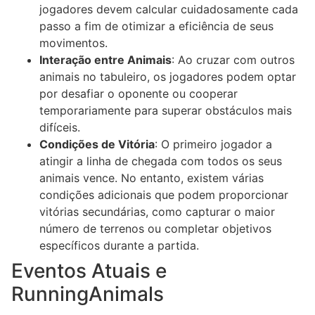
jogadores devem calcular cuidadosamente cada
passo a fim de otimizar a eficiência de seus
movimentos.
Interação entre Animais
: Ao cruzar com outros
animais no tabuleiro, os jogadores podem optar
por desafiar o oponente ou cooperar
temporariamente para superar obstáculos mais
difíceis.
Condições de Vitória
: O primeiro jogador a
atingir a linha de chegada com todos os seus
animais vence. No entanto, existem várias
condições adicionais que podem proporcionar
vitórias secundárias, como capturar o maior
número de terrenos ou completar objetivos
específicos durante a partida.
Eventos Atuais e
RunningAnimals