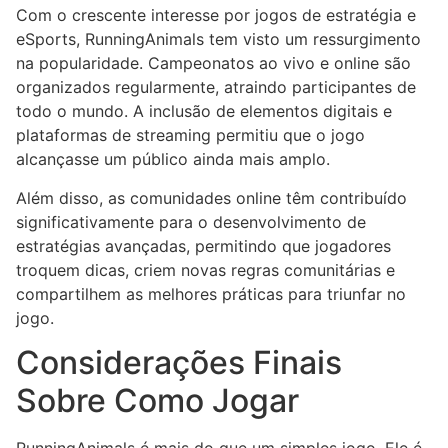
Com o crescente interesse por jogos de estratégia e
eSports, RunningAnimals tem visto um ressurgimento
na popularidade. Campeonatos ao vivo e online são
organizados regularmente, atraindo participantes de
todo o mundo. A inclusão de elementos digitais e
plataformas de streaming permitiu que o jogo
alcançasse um público ainda mais amplo.
Além disso, as comunidades online têm contribuído
significativamente para o desenvolvimento de
estratégias avançadas, permitindo que jogadores
troquem dicas, criem novas regras comunitárias e
compartilhem as melhores práticas para triunfar no
jogo.
Considerações Finais
Sobre Como Jogar
RunningAnimals é mais do que um simples jogo. Ele é