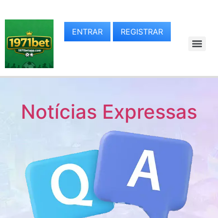
ENTRAR
REGISTRAR
Notícias Expressas