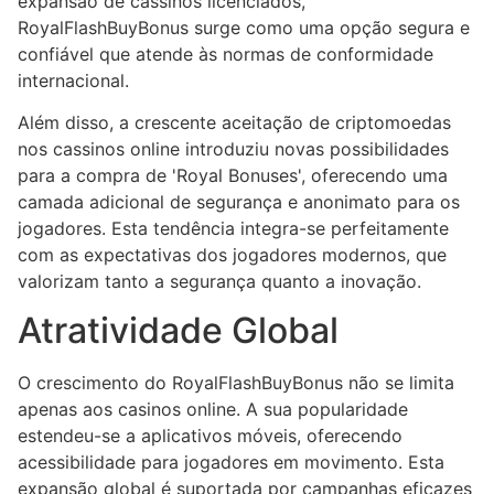
expansão de cassinos licenciados,
RoyalFlashBuyBonus surge como uma opção segura e
confiável que atende às normas de conformidade
internacional.
Além disso, a crescente aceitação de criptomoedas
nos cassinos online introduziu novas possibilidades
para a compra de 'Royal Bonuses', oferecendo uma
camada adicional de segurança e anonimato para os
jogadores. Esta tendência integra-se perfeitamente
com as expectativas dos jogadores modernos, que
valorizam tanto a segurança quanto a inovação.
Atratividade Global
O crescimento do RoyalFlashBuyBonus não se limita
apenas aos casinos online. A sua popularidade
estendeu-se a aplicativos móveis, oferecendo
acessibilidade para jogadores em movimento. Esta
expansão global é suportada por campanhas eficazes