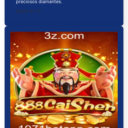
preciosos diamantes.
2026-01-17