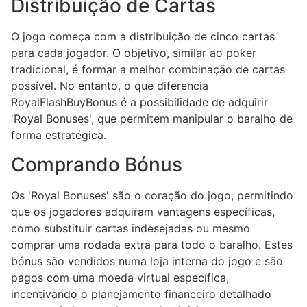
Distribuição de Cartas
O jogo começa com a distribuição de cinco cartas
para cada jogador. O objetivo, similar ao poker
tradicional, é formar a melhor combinação de cartas
possível. No entanto, o que diferencia
RoyalFlashBuyBonus é a possibilidade de adquirir
'Royal Bonuses', que permitem manipular o baralho de
forma estratégica.
Comprando Bónus
Os 'Royal Bonuses' são o coração do jogo, permitindo
que os jogadores adquiram vantagens específicas,
como substituir cartas indesejadas ou mesmo
comprar uma rodada extra para todo o baralho. Estes
bónus são vendidos numa loja interna do jogo e são
pagos com uma moeda virtual específica,
incentivando o planejamento financeiro detalhado