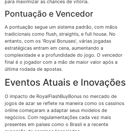
para maximizar as chances de vitória.
Pontuação e Vencedor
A pontuação segue um sistema padrão, com mãos
tradicionais como flush, straights, e full house. No
entanto, com os 'Royal Bonuses', várias jogadas
estratégicas entram em cena, aumentando a
complexidade e a profundidade do jogo. O vencedor
final é o jogador com a mão de maior valor após a
última rodada de apostas.
Eventos Atuais e Inovações
O impacto de RoyalFlashBuyBonus no mercado de
jogos de azar se reflete na maneira como os cassinos
online começaram a adaptar seus modelos de
negócios. Com regulamentações cada vez mais
presentes em países como o Brasil e a recente