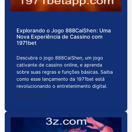
Explorando o Jogo 888CaiShen: Uma
Nova Experiência de Cassino com
1971bet
Descubra o jogo 888CaiShen, um jogo
cativante de cassino online, e aprenda
sobre suas regras e funções básicas. Saiba
como esse lançamento da 1971bet está
revolucionando o entretenimento digital.
2026-06-23