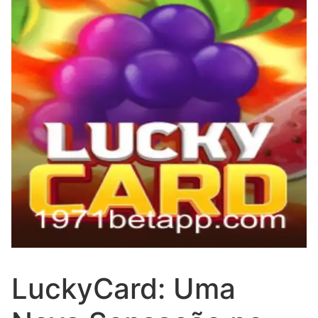
LuckyCard: Uma