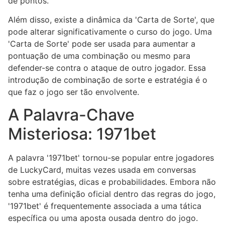
de pontos.
Além disso, existe a dinâmica da 'Carta de Sorte', que
pode alterar significativamente o curso do jogo. Uma
'Carta de Sorte' pode ser usada para aumentar a
pontuação de uma combinação ou mesmo para
defender-se contra o ataque de outro jogador. Essa
introdução de combinação de sorte e estratégia é o
que faz o jogo ser tão envolvente.
A Palavra-Chave
Misteriosa: 1971bet
A palavra '1971bet' tornou-se popular entre jogadores
de LuckyCard, muitas vezes usada em conversas
sobre estratégias, dicas e probabilidades. Embora não
tenha uma definição oficial dentro das regras do jogo,
'1971bet' é frequentemente associada a uma tática
específica ou uma aposta ousada dentro do jogo.