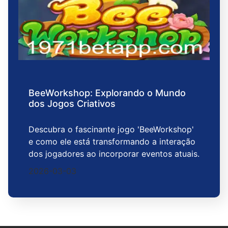
BeeWorkshop: Explorando o Mundo
dos Jogos Criativos
Descubra o fascinante jogo 'BeeWorkshop'
e como ele está transformando a interação
dos jogadores ao incorporar eventos atuais.
2026-03-03